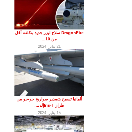
DragonFire سلاح ليزر جديد بتكلفة أقل
من 10...
21 يناير، 2024
ألمانيا تسمح بتصدير صواريخ جو-جو من
طراز Iris-Tإلى...
15 يناير، 2024