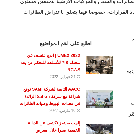
الطائرات والسفن والمركبات الأرضية لتحسين مستوى
اذ القرارات، خصوصا فيما يتعلق باعتراض الطائرات
اطلع على اهم المواضيع
UMEX 2022 | ايدج تكشف عن
محطة 7IS للأسلحة للتحكم عن بعد
RCWS
دية
24 فبراير، 2022
AACC التابعة لشركة SAMI توقع
شراكة مع شركة Safran الرائدة
ت
في معدات الهبوط وصيانة الطائرات
10 مارس، 2022
ثر
إلبيت سيتمز تكشف عن الدبابة
الخفيفة صبرا خلال معرض