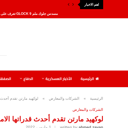
اهم الاخبار
مسدس جلوك ملم 9 GLOCK تعرف على أقوى أنواع...
أفضل انواع مسدسات الربع آلي 25 ACP عيار...
روسيا تنشر طائرات إيرانية بدون طيار
طائرة مهاجر 6 بدون طيار: رمز التطور الإيراني...
ماذا يحدث في ولاية تكساس الأمريكية
روسيا تكشف عن طائرة بدون طيار قا
إسرائيل تسعى إلى شراء أسلحة جديدة من 
الرئيسية
الأخبار العسكرية
الدفاع
الصفقا
تعرف على مواصفات مسدس بيريتا 92FS الإيطالي
DRAGONFIRE سلاح ليزر جديد بتكلفة أقل من 10...
تعرف على مسدس بيريتا الإيطالي أحد أقوى ا
الرئيسية
»
الشركات والمعارض
»
لوكهيد مارتن تقدم أحدث قد
الشركات والمعارض
لوكهيد مارتن تقدم أحدث قدراتها الامني
ahmed zayan
written by
1 مارس، 2022