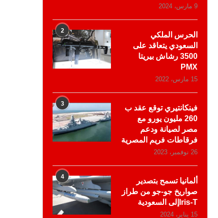
9 مارس، 2024
2
الحرس الملكي
السعودي يتعاقد على
3500 رشاش بيريتا
PMX
15 مارس، 2022
3
فينكانتيري توقع عقد ب
260 مليون يورو مع
مصر لصيانة ودعم
فرقاطات فريم المصرية
26 نوفمبر، 2023
4
ألمانيا تسمح بتصدير
صواريخ جو-جو من طراز
Iris-Tإلى السعودية
15 يناير، 2024