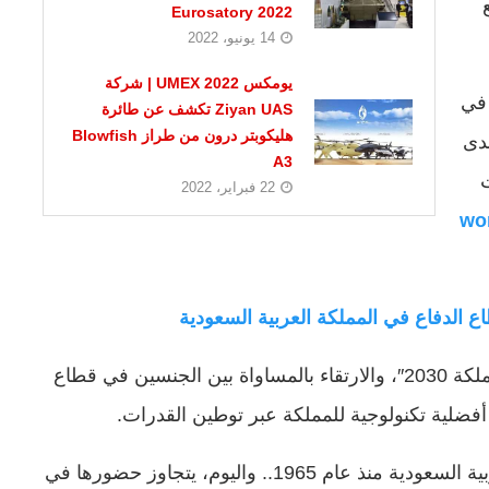
Eurosatory 2022
14 يونيو، 2022
يومكس 2022 UMEX | شركة
 في
Ziyan UAS تكشف عن طائرة
هليكوبتر درون من طراز Blowfish
لدى
A3
22 فبراير، 2022
world d
ع الدفاع في المملكة العربية السعودية
تشمل الموضوعات التي يتناولها المعرض “رؤية المملكة 2030″، والارتقاء بالمساواة بين الجنسين في قطاع
فضلية تكنولوجية للمملكة عبر توطين القدرات.
و تلتزم ” لوكهيد مارتن ” بالشراكة مع المملكة العربية السعودية منذ عام 1965.. واليوم، يتجاوز حضورها في