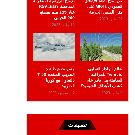
من إنتاج نظام الإطلاق
الإنتاج الرئيسية لمنظومة
العمودي MK41 على
المدفعية K9A1EGY
متن السفن الحربية
عيار 155 ملم بمصنع
200 الحربي
29 مايو، 2023
13 مايو، 2023
نظام الرادار السلبي
مصر تصنع طائرة
Twinvis للمراقبة
التدريب المتقدم T-50
الصامتة هل قادر على
بالتعاون مع كوريا
كشف الأهداف الشبحية؟
الجنوبية
9 مايو، 2023
2 ديسمبر، 2022
تصنيفات