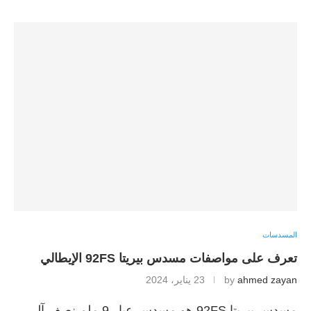
المسدسات
تعرف على مواصفات مسدس بيريتا 92FS الإيطالي
ahmed zayan
by
23 يناير، 2024
مسدس بيريتا 92FS هو مسدس عيار 9 ملم نصف آلي