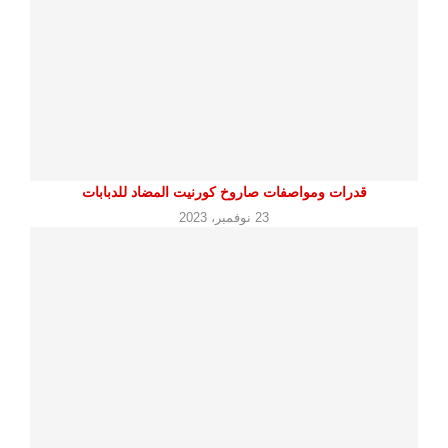
قدرات ومواصفات صاروخ كورنيت المضاد للدبابات
23 نوفمبر، 2023