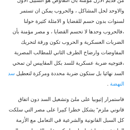
من قديم الازل مؤمنة بأن التفاوض هو السبيل الاول
والاوحد لحل المشاكل ، والحروب يمكن ان تستمر
لسنوات بدون حسم للقضايا و الامثلة كثيرة حولنا
،فالحروب وحدها لا تحسم القضايا ، و مصر مؤمنة بأن
الضربات العسكرية و الحروب تكون ورقة لتحريك
المفاوضات وارضاخ الطرف الثاني للمطالب المصرية
،فتوجيه ضربة عسكرية للسد بكل المقاييس لن تمحي
السد نهائيا بل ستكون ضربة محددة ومركزة لتعطيل
سد
النهضة
.
فاستمرار إثيوبيا على ملئ وتشغيل السد دون اتفاق
قانوني ملزم” يشكل خطرا كبيرا على مصر التي سلكت
كل السبل القانونية والشرعية في التعامل مع الأزمة