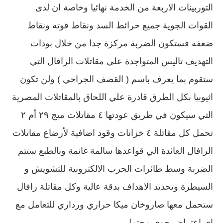
التوربينات الاربعة من الخدمة نهائيا وخاصة ان لدى
القوات الجوية جميع خرائط السد ونقاط قوته ونقاط
ضعفه فستكون الضربة مركزة جدا من خلال بودات
التهديف تاليس المتواجدة علي مقاتلات الرافال التي
ستقوم بما يعرف باسم ( القصف الجراحي ) ولن تكون
اثيوبيا بكل الطرق قادرة علي اللحاق بالمقاتلات المصرية
التي سيكون في طريق عودتها ٤ مقاتلات ميج ٢٩ أم ٢
تحمل كل مقاتلة ٤ خزانات وقود اضافية لأرضاع مقاتلات
الرافال العائدة الي قواعدها سالمة غانمة وبالطبع ستتم
الضربة وسط طائرات الحرب الالكترونية للتشويش و
السيطرة وتحديد الاهداف بدقة عالية وكل مقاتلة رافال
ستحمل معها صاروخان ميكا حراري ورداري للتعامل مع
اي اعتراض جوي محتمل.