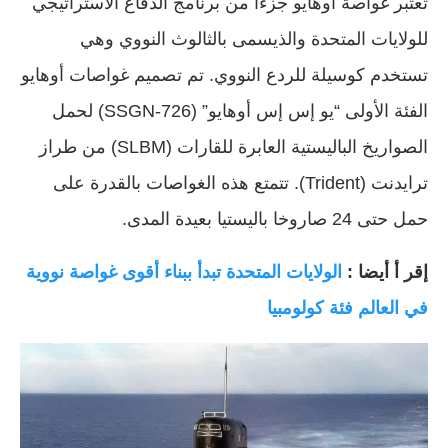
تعتبر غواصة أوهايو جزءًا من برنامج الدفاع الاستراتيجي
للولايات المتحدة والذيسمى بالثالوث النووي وهي
تستخدم كوسيلة للردع النووي. تم تصميم غواصات أوهايو
الفئة الأولى “يو إس إس أوهايو” (SSGN-726) لحمل
الصواريخ الباليستية العابرة للقارات (SLBM) من طراز
ترايدنت (Trident). تتمتع هذه الغواصات بالقدرة على
حمل حتى 24 صاروخا باليستيا بعيدة المدى.
إقر أ أيضا :
الولايات المتحدة تبدأ ببناء أقوى غواصة نووية
في العالم فئة كولومبيا