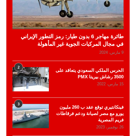
طائرة مهاجر 6 بدون طيار: رمز التطور الإيراني
في مجال المركبات الجوية غير المأهولة
9 مارس، 2024
2
الحرس الملكي السعودي يتعاقد على
3500 رشاش بيريتا PMX
15 مارس، 2022
3
فينكانتيري توقع عقد ب 260 مليون
يورو مع مصر لصيانة ودعم فرقاطات
فريم المصرية
26 نوفمبر، 2023