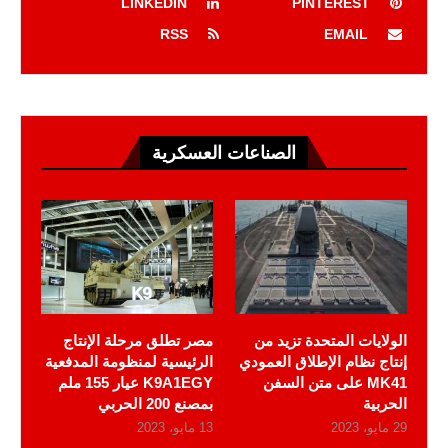
LINKEDIN
PINTEREST
RSS
EMAIL
الصناعات العسكرية
الولايات المتحدة تزيد من
مصر تطلق مرحلة الإنتاج
إنتاج نظام الإطلاق العمودي
الرئيسية لمنظومة المدفعية
MK41 على متن السفن
K9A1EGY عيار 155 ملم
الحربية
بمصنع 200 الحربي
29 مايو، 2023
13 مايو، 2023