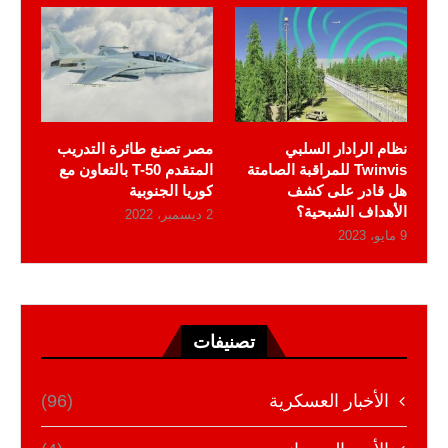
نظام الرادار السلبي
مصر تصنع طائرة التدريب
Twinvis للمراقبة الصامتة
المتقدم T-50 بالتعاون مع
هل قادر على كشف
كوريا الجنوبية
الأهداف الشبحية؟
2 ديسمبر، 2022
9 مايو، 2023
تصنيفات
الأخبار العسكرية
(96)