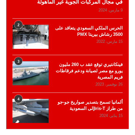
في مجال المركبات الجوية غير المأهولة
9 مارس، 2024
2
الحرس الملكي السعودي يتعاقد على
3500 رشاش بيريتا PMX
15 مارس، 2022
3
فينكانتيري توقع عقد ب 260 مليون
يورو مع مصر لصيانة ودعم فرقاطات
فريم المصرية
26 نوفمبر، 2023
4
ألمانيا تسمح بتصدير صواريخ جو-جو
من طراز Iris-Tإلى السعودية
15 يناير، 2024