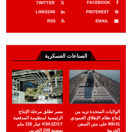
FACEBOOK
TWITTER
LINKEDIN
PINTEREST
RSS
EMAIL
الصناعات العسكرية
الولايات المتحدة تزيد من
مصر تطلق مرحلة الإنتاج
إنتاج نظام الإطلاق العمودي
الرئيسية لمنظومة المدفعية
MK41 على متن السفن
K9A1EGY عيار 155 ملم
الحربية
بمصنع 200 الحربي