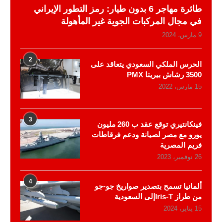
طائرة مهاجر 6 بدون طيار: رمز التطور الإيراني
في مجال المركبات الجوية غير المأهولة
9 مارس، 2024
2
الحرس الملكي السعودي يتعاقد على
3500 رشاش بيريتا PMX
15 مارس، 2022
3
فينكانتيري توقع عقد ب 260 مليون
يورو مع مصر لصيانة ودعم فرقاطات
فريم المصرية
26 نوفمبر، 2023
4
ألمانيا تسمح بتصدير صواريخ جو-جو
من طراز Iris-Tإلى السعودية
15 يناير، 2024