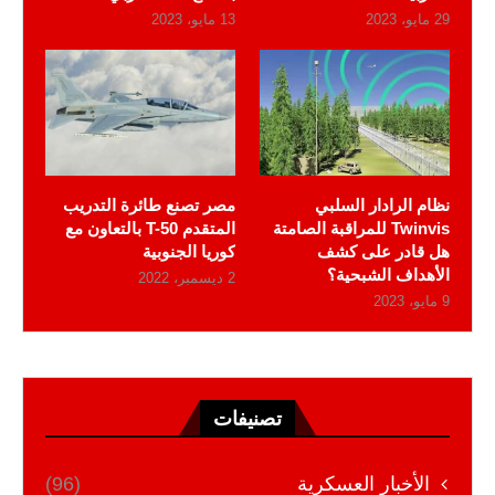
29 مايو، 2023
13 مايو، 2023
نظام الرادار السلبي
مصر تصنع طائرة التدريب
Twinvis للمراقبة الصامتة
المتقدم T-50 بالتعاون مع
هل قادر على كشف
كوريا الجنوبية
الأهداف الشبحية؟
2 ديسمبر، 2022
9 مايو، 2023
تصنيفات
الأخبار العسكرية
(96)