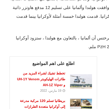
ضد القوات الروسية. في الواقع ، في مايو 2022 ، وافقت هولندا وألمانيا على تسليم 12 مدفع هاوتزر ذاتية
PzH  ، عيار 155 ملم إلى أوكرانيا. قدمت هولندا خمسة أمثلة لأوكرانيا بينما قدمت
لماني لامبرختس أن ألمانيا ، بالتعاون مع هولندا ، ستزود أوكرانيا
اطلع على اهم المواضيع
تخطط تشيك لشراء المزيد من
طائرات الهليكوبتر UH-1Y Venom
و AH-1Z Viper
19 مارس، 2022
بريطانيا تسلم 120 مركبة مدرعة
إلى أوكرانيا متعددة الطرازات