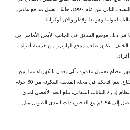
منشأة Krauss-Maffei Wegmann في كاسل في النصف الثاني من عام 1997. حاليًا ، تعمل مدافع هاوتزر
أجزاء رئيسية بما في ذلك موضع السائق في الجانب الأيمن الأمامي من
اه الخلف. يتكون طاقم مدفع الهاوتزر من خمسة أفراد
فراد.
يح PzH 2000 بمدفع عيار 155 ملم 52 ومجهز بنظام تحميل مقذوف آلي يعمل بالكهرباء مما يتيح
التحميل والإطلاق في نطاق اجتياز كامل ونطاق ارتفاع. يتم التحكم في مجلة القذيفة المكونة من 60 جولة
ام إدارة البيانات التلقائي. يبلغ الحد الأقصى لمدى
إطلاق النار 40 كم باستخدام الذخيرة القياسية وما يصل إلى 54 كم مع الذخيرة ذات المدى الطويل مثل