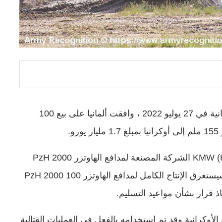
وفقًا للمعلومات التي نشرتها صحيفة “WELT” الألمانية في 27 يوليو 2022 ، وافقت ألمانيا على بيع 100
بدأت الشركة الألمانية KMW (Krauss-Maffei Wegmann) الشركة المصنعة لمدافع الهاوتزر PzH 2000
بالفعل في إنتاج أنظمة المدفعية الأولى لأوكرانيا. سيستغرق الإنتاج الكامل لمدافع الهاوتزر 100 PzH 2000
اذ قرار بشأن مواعيد التسليم.
المسلحة الأوكرانية وقد تم استخدامه بالفعل في العمليات القتالية