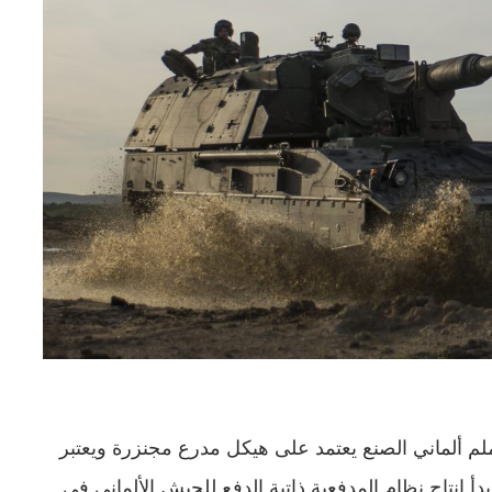
PzH 2 هو مدفع هاوتزر ذاتي الدفع عيار 155 ملم ألماني الصنع يعتمد على هيكل مدرع مجنزرة ويعتبر
أ إنتاج نظام المدفعية ذاتية الدفع للجيش الألماني في