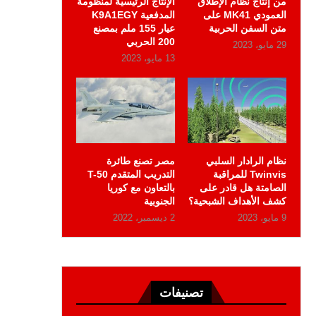
من إنتاج نظام الإطلاق
الإنتاج الرئيسية لمنظومة
العمودي MK41 على
المدفعية K9A1EGY
متن السفن الحربية
عيار 155 ملم بمصنع
200 الحربي
29 مايو، 2023
13 مايو، 2023
نظام الرادار السلبي
مصر تصنع طائرة
Twinvis للمراقبة
التدريب المتقدم T-50
الصامتة هل قادر على
بالتعاون مع كوريا
كشف الأهداف الشبحية؟
الجنوبية
9 مايو، 2023
2 ديسمبر، 2022
تصنيفات