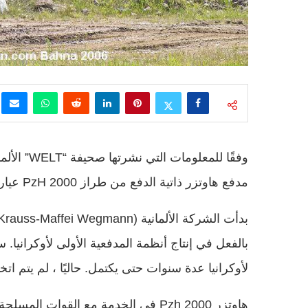
مدفع هاوتزر ذاتية الدفع من طراز PzH 2000 عيار 155 ملم إلى أوكرانيا بمبلغ 1.7 مليار يورو.
لأوكرانيا عدة سنوات حتى يكتمل. حاليًا ، لم يتم اتخ
هاوتزر Pzh 2000 في الخدمة مع القوات 