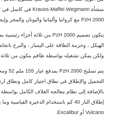
PzH 2000 مع كرواتيا وألمانيا واليونان والمجر وإيطاليا ، ليتوانيا وهولندا وقطر والآن أوكرانيا.
يتكون تصميم PzH 2000 من ثلاثة 
الهيكل ، وحزمة الطاقة على اليسار ، والبرج باتج
ولكن يمكن تشغيله بواسطة طاقم مكون من ثلاثة أ
يتم تسل
بالإضافة إلى نظام معالجة الغلاف الكامل بواسطة نظ
Vulcano أو Excalibur.