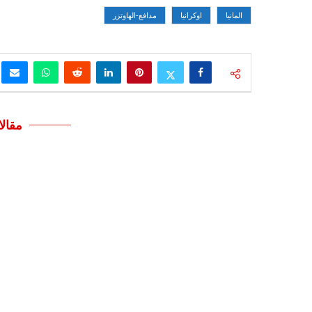
المانيا
اوكرانيا
مدافع-الهاوتزر
مقال