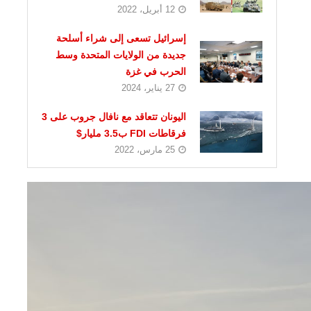
12 أبريل، 2022
إسرائيل تسعى إلى شراء أسلحة
جديدة من الولايات المتحدة وسط
الحرب في غزة
27 يناير، 2024
اليونان تتعاقد مع نافال جروب على 3
فرقاطات FDI ب3.5 مليار$
25 مارس، 2022