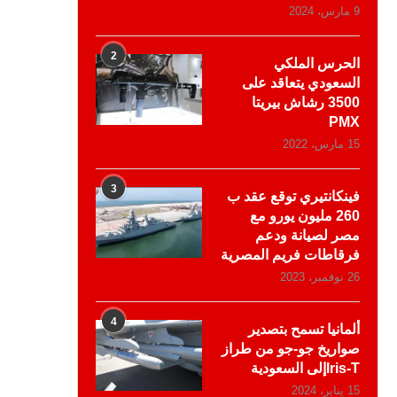
9 مارس، 2024
2
الحرس الملكي
السعودي يتعاقد على
3500 رشاش بيريتا
PMX
15 مارس، 2022
3
فينكانتيري توقع عقد ب
260 مليون يورو مع
مصر لصيانة ودعم
فرقاطات فريم المصرية
26 نوفمبر، 2023
4
ألمانيا تسمح بتصدير
صواريخ جو-جو من طراز
Iris-Tإلى السعودية
15 يناير، 2024