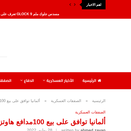
اهم الاخبار
مسدس جلوك ملم 9 GLOCK تعرف على أقوى أنواع...
أفضل انواع مسدسات الربع آلي 25 ACP عيار...
روسيا تنشر طائرات إيرانية بدون طيار
طائرة مهاجر 6 بدون طيار: رمز التطور الإيراني...
ماذا يحدث في ولاية تكساس الأمريكية
روسيا تكشف عن طائرة بدون طيار قا
إسرائيل تسعى إلى شراء أسلحة جديدة من 
الرئيسية
الأخبار العسكرية
الدفاع
الصفقا
تعرف على مواصفات مسدس بيريتا 92FS الإيطالي
DRAGONFIRE سلاح ليزر جديد بتكلفة أقل من 10...
تعرف على مسدس بيريتا الإيطالي أحد أقوى ا
الرئيسية
»
الصفقات العسكرية
»
ألمانيا توافق على بيع 100مدافع هاوتزر PzH 2000 إلى أوكرانيا
الصفقات العسكرية
ألمانيا توافق على بيع 100مدافع هاوتزر PzH 2000 إلى أوكرانيا
ahmed zayan
written by
28 يوليو، 2022