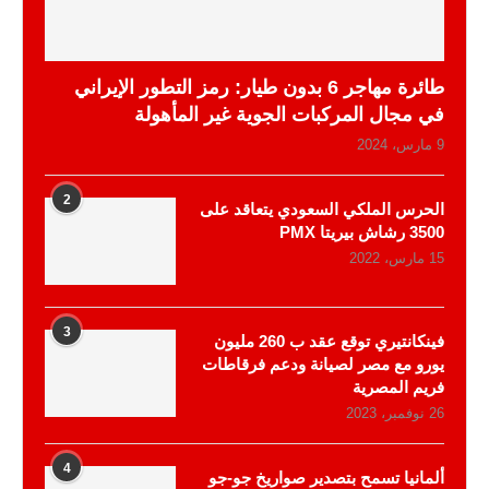
طائرة مهاجر 6 بدون طيار: رمز التطور الإيراني
في مجال المركبات الجوية غير المأهولة
9 مارس، 2024
2
الحرس الملكي السعودي يتعاقد على
3500 رشاش بيريتا PMX
15 مارس، 2022
3
فينكانتيري توقع عقد ب 260 مليون
يورو مع مصر لصيانة ودعم فرقاطات
فريم المصرية
26 نوفمبر، 2023
4
ألمانيا تسمح بتصدير صواريخ جو-جو