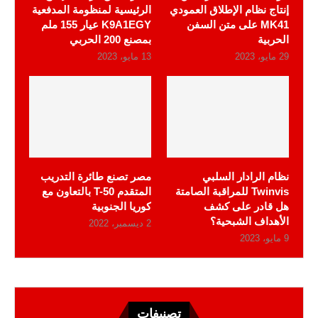
إنتاج نظام الإطلاق العمودي
الرئيسية لمنظومة المدفعية
MK41 على متن السفن
K9A1EGY عيار 155 ملم
الحربية
بمصنع 200 الحربي
29 مايو، 2023
13 مايو، 2023
نظام الرادار السلبي
مصر تصنع طائرة التدريب
Twinvis للمراقبة الصامتة
المتقدم T-50 بالتعاون مع
هل قادر على كشف
كوريا الجنوبية
الأهداف الشبحية؟
2 ديسمبر، 2022
9 مايو، 2023
تصنيفات